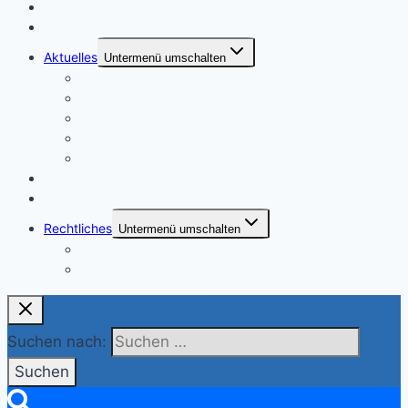
Home
Vorstand
Aktuelles
Untermenü umschalten
Neue Beiträge
aktuelle Termine
Vereinsblatt
Downloads
Archiv
Galerie
Freie Gärten
Rechtliches
Untermenü umschalten
Impressum
Datenschutzerklärung
Suchen nach: