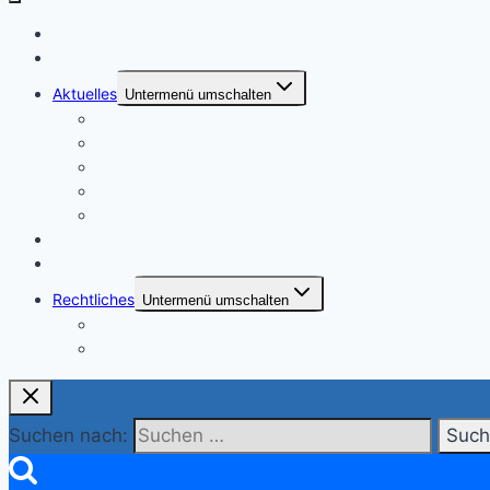
Home
Vorstand
Aktuelles
Untermenü umschalten
Neue Beiträge
aktuelle Termine
Vereinsblatt
Downloads
Archiv
Galerie
Freie Gärten
Rechtliches
Untermenü umschalten
Impressum
Datenschutzerklärung
Suchen nach: