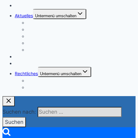
Vorstand
Aktuelles
Untermenü umschalten
Neue Beiträge
aktuelle Termine
Vereinsblatt
Downloads
Archiv
Galerie
Freie Gärten
Rechtliches
Untermenü umschalten
Impressum
Datenschutzerklärung
Suchen nach: