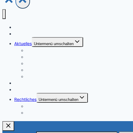
Home
Vorstand
Aktuelles
Untermenü umschalten
Neue Beiträge
aktuelle Termine
Vereinsblatt
Downloads
Archiv
Galerie
Freie Gärten
Rechtliches
Untermenü umschalten
Impressum
Datenschutzerklärung